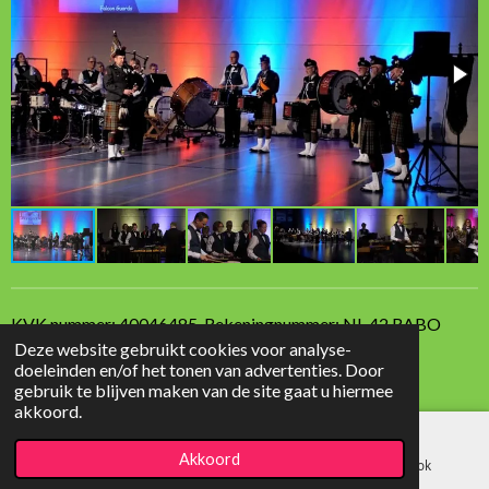
KVK nummer:
40046485,
Rekeningnummer: NL 42 RABO
Deze website gebruikt cookies voor analyse-
0115 7613 30
doeleinden en/of het tonen van advertenties. Door
© 2022 - 2026 Sempre Sereno
gebruik te blijven maken van de site gaat u hiermee
akkoord.
Akkoord
E-mailadres
Kaart
Facebook