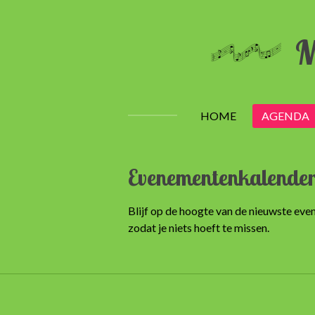
Ga
direct
M
naar
de
hoofdinhoud
HOME
AGENDA
Evenementenkalender
Blijf op de hoogte van de nieuwste eve
zodat je niets hoeft te missen.