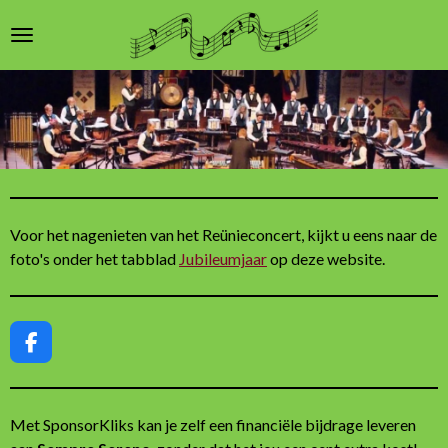
Ga
direct
naar
de
hoofdinhoud
Voor het nagenieten van het Reünieconcert, kijkt u eens naar de
foto's onder het tabblad
Jubileumjaar
op deze website.
F
a
c
e
Met SponsorKliks kan je zelf een financiële bijdrage leveren
b
o