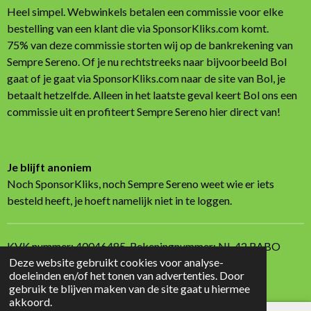
Heel simpel. Webwinkels betalen een commissie voor elke
bestelling van een klant die via SponsorKliks.com komt.
75% van deze commissie storten wij op de bankrekening van
Sempre Sereno. Of je nu rechtstreeks naar bijvoorbeeld Bol
gaat of je gaat via SponsorKliks.com naar de site van Bol, je
betaalt hetzelfde. Alleen in het laatste geval keert Bol ons een
commissie uit en profiteert Sempre Sereno hier direct van!
Je blijft anoniem
Noch SponsorKliks, noch Sempre Sereno weet wie er iets
besteld heeft, je hoeft namelijk niet in te loggen.
KVK nummer:
40046485,
Rekeningnummer: NL 42 RABO
Deze website gebruikt cookies voor analyse-
0115 7613 30
doeleinden en/of het tonen van advertenties. Door
© 2022 - 2026 Sempre Sereno
gebruik te blijven maken van de site gaat u hiermee
akkoord.