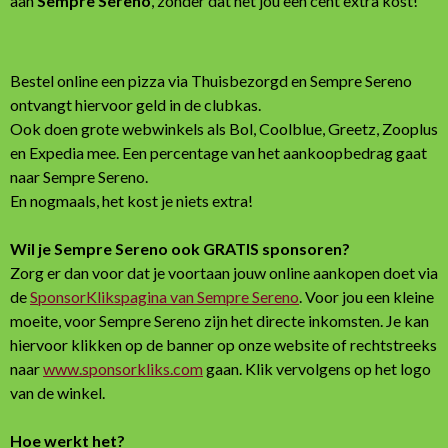
aan
Sempre Sereno
, zonder dat het jou een cent extra kost!
o
k
Bestel online een pizza via Thuisbezorgd en Sempre Sereno
ontvangt hiervoor geld in de clubkas.
Ook doen grote webwinkels als Bol, Coolblue, Greetz, Zooplus
en Expedia mee. Een percentage van het aankoopbedrag gaat
naar Sempre Sereno.
En nogmaals, het kost je niets extra!
Wil je Sempre Sereno ook GRATIS sponsoren?
Zorg er dan voor dat je voortaan jouw online aankopen doet via
de
SponsorKlikspagina van Sempre Sereno
. Voor jou een kleine
moeite, voor Sempre Sereno zijn het directe inkomsten. Je kan
hiervoor klikken op de banner op onze website of rechtstreeks
naar
www.sponsorkliks.com
gaan. Klik vervolgens op het logo
van de winkel.
Hoe werkt het?